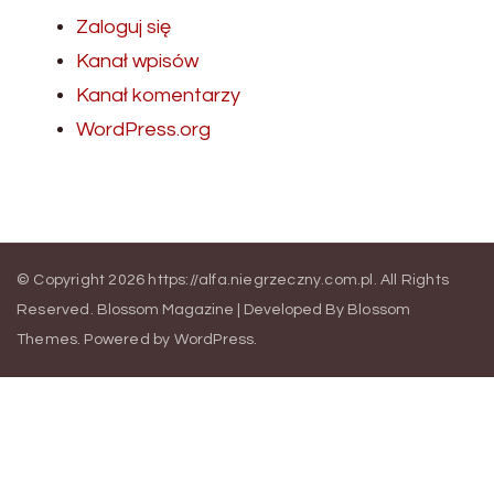
Zaloguj się
Kanał wpisów
Kanał komentarzy
WordPress.org
© Copyright 2026
https://alfa.niegrzeczny.com.pl
. All Rights
Reserved.
Blossom Magazine | Developed By
Blossom
Themes
.
Powered by
WordPress
.