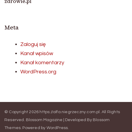
zdrowie.pl
Meta
Zaloguj się
Kanał wpisów
Kanał komentarzy
WordPress.org
© Copyright 2026
https://alfa.niegrzeczny.com.pl
. All Rights
Reserved.
Blossom Magazine | Developed By
Blossom
Themes
.
Powered by
WordPress
.