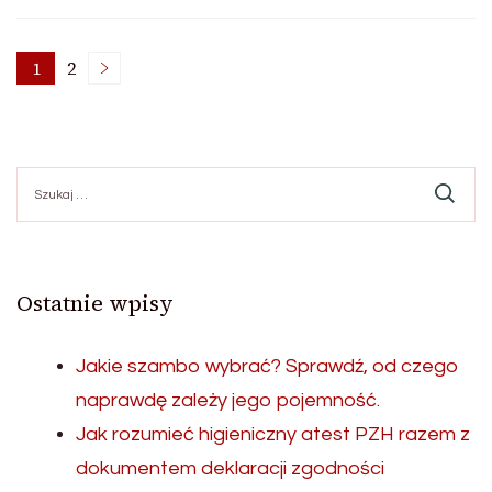
Nawigacja
1
2
Page
Page
po
Szukaj:
wpisach
Ostatnie wpisy
Jakie szambo wybrać? Sprawdź, od czego
naprawdę zależy jego pojemność.
Jak rozumieć higieniczny atest PZH razem z
dokumentem deklaracji zgodności