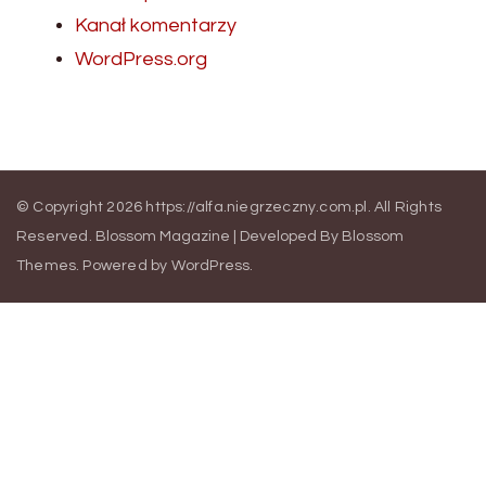
Kanał komentarzy
WordPress.org
© Copyright 2026
https://alfa.niegrzeczny.com.pl
. All Rights
Reserved.
Blossom Magazine | Developed By
Blossom
Themes
.
Powered by
WordPress
.