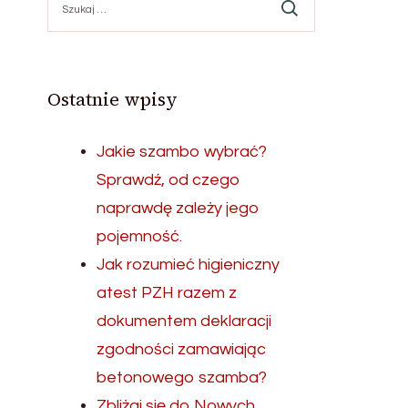
Ostatnie wpisy
Jakie szambo wybrać?
Sprawdź, od czego
naprawdę zależy jego
pojemność.
Jak rozumieć higieniczny
atest PZH razem z
dokumentem deklaracji
zgodności zamawiając
betonowego szamba?
Zbliżaj się do Nowych