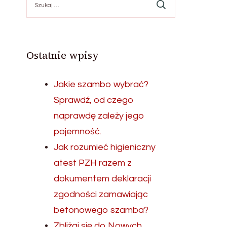
Ostatnie wpisy
Jakie szambo wybrać?
Sprawdź, od czego
naprawdę zależy jego
pojemność.
Jak rozumieć higieniczny
atest PZH razem z
dokumentem deklaracji
zgodności zamawiając
betonowego szamba?
Zbliżaj się do Nowych