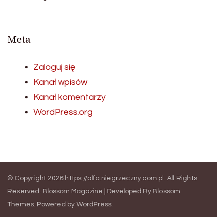
Meta
Zaloguj się
Kanał wpisów
Kanał komentarzy
WordPress.org
© Copyright 2026
https://alfa.niegrzeczny.com.pl
. All Rights
Reserved.
Blossom Magazine | Developed By
Blossom
Themes
.
Powered by
WordPress
.