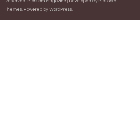
Reserved.
Blossom Magazine | Developed By
Blossom
Themes
.
Powered by
WordPress
.