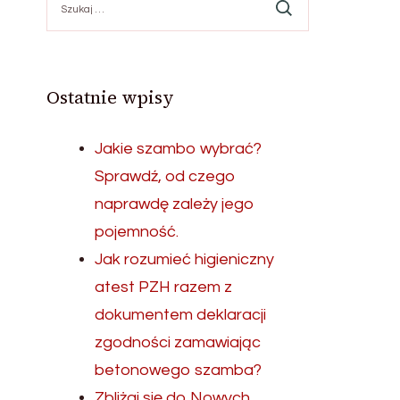
Ostatnie wpisy
Jakie szambo wybrać?
Sprawdź, od czego
naprawdę zależy jego
pojemność.
Jak rozumieć higieniczny
atest PZH razem z
dokumentem deklaracji
zgodności zamawiając
betonowego szamba?
Zbliżaj się do Nowych