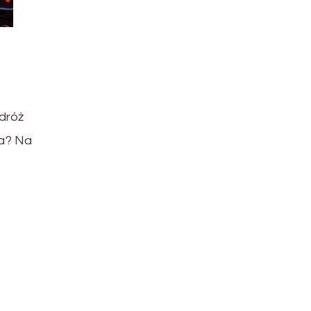
dróż
a? Na