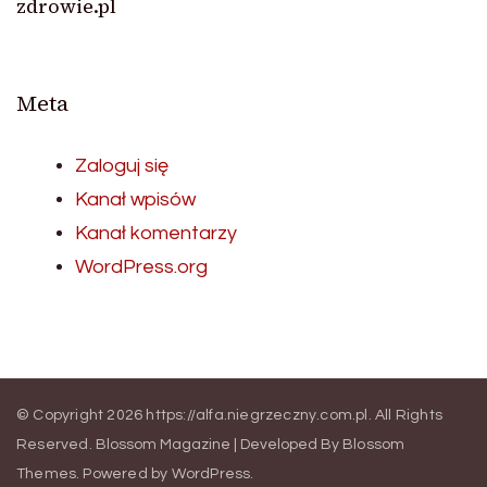
zdrowie.pl
Meta
Zaloguj się
Kanał wpisów
Kanał komentarzy
WordPress.org
© Copyright 2026
https://alfa.niegrzeczny.com.pl
. All Rights
Reserved.
Blossom Magazine | Developed By
Blossom
Themes
.
Powered by
WordPress
.