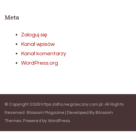
Meta
Zaloguj się
Kanał wpisów
Kanał komentarzy
WordPress.org
© Copyright 2026
https://alfa.niegrzeczny.com.pl
. All Rights
Reserved.
Blossom Magazine | Developed By
Blossom
Themes
.
Powered by
WordPress
.