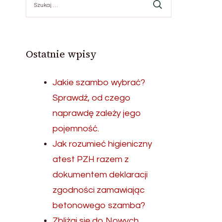
Ostatnie wpisy
Jakie szambo wybrać?
Sprawdź, od czego
naprawdę zależy jego
pojemność.
Jak rozumieć higieniczny
atest PZH razem z
dokumentem deklaracji
zgodności zamawiając
betonowego szamba?
Zbliżaj się do Nowych