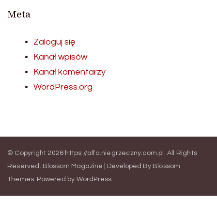
Meta
Zaloguj się
Kanał wpisów
Kanał komentarzy
WordPress.org
© Copyright 2026
https://alfa.niegrzeczny.com.pl
. All Rights
Reserved.
Blossom Magazine | Developed By
Blossom
Themes
.
Powered by
WordPress
.