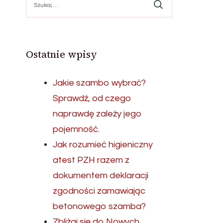
Ostatnie wpisy
Jakie szambo wybrać?
Sprawdź, od czego
naprawdę zależy jego
pojemność.
Jak rozumieć higieniczny
atest PZH razem z
dokumentem deklaracji
zgodności zamawiając
betonowego szamba?
Zbliżaj się do Nowych