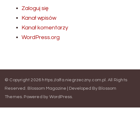
Zaloguj się
Kanał wpisów
Kanał komentarzy
WordPress.org
© Copyright 2026
https://alfa.niegrzeczny.com.pl
. All Rights
Reserved.
Blossom Magazine | Developed By
Blossom
Themes
.
Powered by
WordPress
.