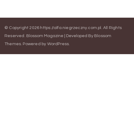
© Copyright 2026
https://alfa.niegrzeczny.com.pl
. All Rights
Reserved.
Blossom Magazine | Developed By
Blossom
Themes
.
Powered by
WordPress
.