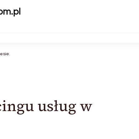
om.pl
esie.
cingu usług w