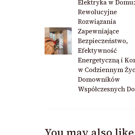
Elektryka w Domu
Rewolucyjne
Navigation
Rozwiązania
Zapewniające
Bezpieczeństwo,
Efektywność
Energetyczną i Ko
w Codziennym Życ
Domowników
Współczesnych D
You may also like