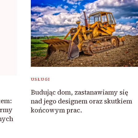
USŁUGI
Budując dom, zastanawiamy się
łem:
nad jego designem oraz skutkiem
irmy
końcowym prac.
nych