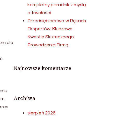
kompletny poradnik z myślą
o trwałości
Przedsiębiorstwo w Rękach
Ekspertów: Kluczowe
Kwestie Skutecznego
iem dla
Prowadzenia Firmą.
ść
Najnowsze komentarze
temu
Archiwa
om.
kres
sierpień 2026