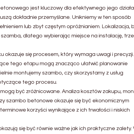
tonowego jest kluczowy dla efektywnego jego działa
a muszą dokładnie przemyślane. Unikniemy w ten sposób
nieniem lub zbyt częstym opróżnianiem. Lokalizacja, 
szamba, dlatego wybierając miejsce na instalację, trz
okazuje się procesem, który wymaga uwagi i precyzji.
czące tego etapu mogą znacząco ułatwić planowanie
dzielnie montujemy szambo, czy skorzystamy z usług
dotyczące tego procesu.
mogą być zróżnicowane. Analiza kosztów zakupu, mont
, czy szambo betonowe okazuje się być ekonomicznym
rminowe korzyści wynikające z ich trwałości i niskich
zują się być równie ważne jak ich praktyczne zalety.