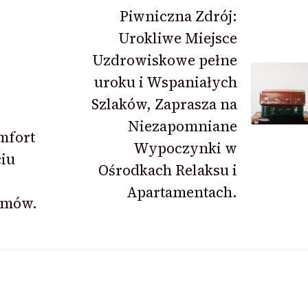
:
Piwniczna Zdrój:
Urokliwe Miejsce
Uzdrowiskowe pełne
uroku i Wspaniałych
Szlaków, Zaprasza na
Niezapomniane
mfort
Wypoczynki w
iu
Ośrodkach Relaksu i
Apartamentach.
omów.