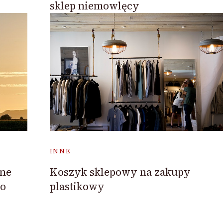
sklep niemowlęcy
INNE
zne
Koszyk sklepowy na zakupy
 o
plastikowy