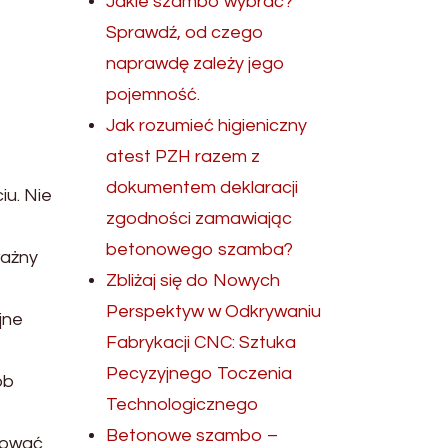
Jakie szambo wybrać?
Sprawdź, od czego
naprawdę zależy jego
pojemność.
Jak rozumieć higieniczny
atest PZH razem z
dokumentem deklaracji
iu. Nie
zgodności zamawiając
betonowego szamba?
ważny
Zbliżaj się do Nowych
Perspektyw w Odkrywaniu
jne
Fabrykacji CNC: Sztuka
Pecyzyjnego Toczenia
ób
Technologicznego
Betonowe szambo –
mować