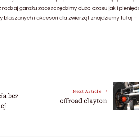
iż rodzaj garażu zaoszczędzimy dużo czasu jak i pienięd
 blaszanych i akcesori dla zwierząt znajdziemy tutaj –
Next Article
ia bez
offroad clayton
ej