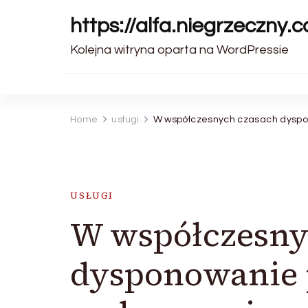
https://alfa.niegrzeczny.c
Kolejna witryna oparta na WordPressie
Home
usługi
W współczesnych czasach dyspo
USŁUGI
W współczesny
dysponowanie 