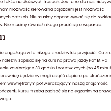
ale także na dłuższych trasach. Jest ono dla nas nieby
e nam możliwość kierowania pojazdem jest możliwość
nych potrzeb. Nie musimy dopasowywać się do rozkł
 Nie musimy również nikogo prosić się o wsparcie.
om
 angażując w to nikogo z rodziny lub przyjaciół. Co zr
należny zapisać się na kurs na prawo jazdy kat B. Po
olenie zawierające 30 godzin teoretycznych (po 45 minut
kierownicę będziemy mogli usiąść dopiero po ukończeni
inem wewnętrznym potwierdzającym naszą znajomość
ńczeniu kursu trzeba zapisać się na egzanim na prawo
wego.