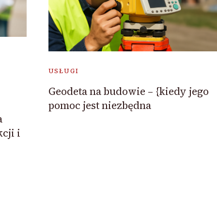
USŁUGI
Geodeta na budowie – {kiedy jego
pomoc jest niezbędna
a
cji i