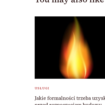
USŁUGI
Jakie formalności trzeba uzys
przed rozpoczęciem budowy