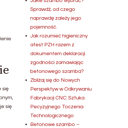
Jakie szambo wybrać?
Sprawdź, od czego
naprawdę zależy jego
pojemność.
Jak rozumieć higieniczny
ienie
atest PZH razem z
dokumentem deklaracji
zgodności zamawiając
ie
betonowego szamba?
Zbliżaj się do Nowych
 się
Perspektyw w Odkrywaniu
zonym,
Fabrykacji CNC: Sztuka
e się
Pecyzyjnego Toczenia
Technologicznego
Betonowe szambo –