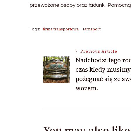
przewożone osoby oraz ładunki. Pomocną
firma transportowa
tarnsport
Tags:
Post
Previous Article
Nadchodzi tego ro
czas kiedy musimy
Navigation
pożegnać się ze s
wozem.
You may also like