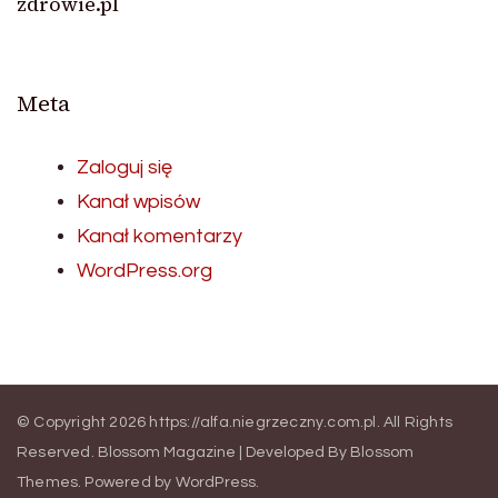
zdrowie.pl
Meta
Zaloguj się
Kanał wpisów
Kanał komentarzy
WordPress.org
© Copyright 2026
https://alfa.niegrzeczny.com.pl
. All Rights
Reserved.
Blossom Magazine | Developed By
Blossom
Themes
.
Powered by
WordPress
.