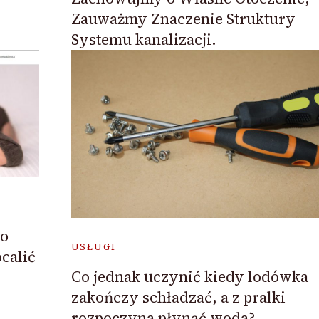
Zauważmy Znaczenie Struktury
Systemu kanalizacji.
to
USŁUGI
calić
Co jednak uczynić kiedy lodówka
zakończy schładzać, a z pralki
rozpoczyna płynąć woda?