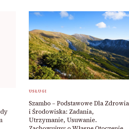
USŁUGI
Szambo – Podstawowe Dla Zdrowia
i Środowiska: Zadania,
gdy
Utrzymanie, Usuwanie.
m
Zachowujmy o Własne Otoczenie,