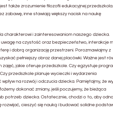
jest także zrozumienie filozofii edukacyjnej przedszkola
ez zabawę, inne stawiają większy nacisk na naukę
da charakterowi i zainteresowaniom naszego dziecka.
 uwagę na czystość oraz bezpieczeństwo, interakcje 
ferę i dobrą organizację przestrzeni. Porozmawiajmy z
uzyskać pełniejszy obraz danej placówki. Ważne jest ró
ajęć, jakie oferuje przedszkole. Czy egzystuje progr
Czy przedszkole planuje wycieczki i wydarzenia
wpływ na rozwój i odczucia dziecka. Pamiętajmy, że w
 Możemy dokonać zmiany, jeśli poczujemy, że bieżąca
ub potrzeb dziecka. Ostatecznie, chodzi o to, aby odn
ę rozwijać, cieszyć się nauką i budować solidne podsta