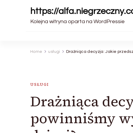
https://alfa.niegrzeczny.c
Kolejna witryna oparta na WordPressie
Home
usługi
Drażniąca decyzja: Jakie przedsz
USŁUGI
Drażniąca decy
powinniśmy wy